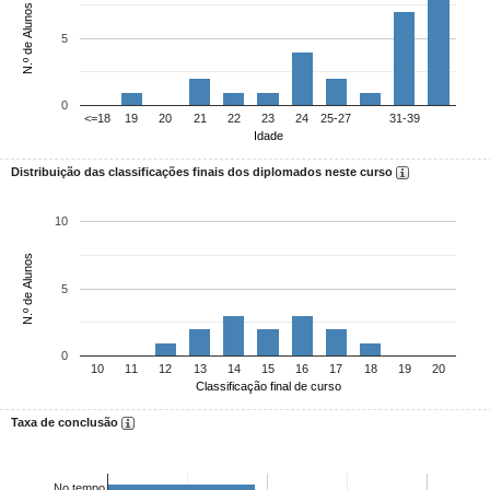
N.º de Alunos
5
0
<=18
19
20
21
22
23
24
25-27
31-39
Idade
Distribuição das classificações finais dos diplomados neste curso
10
N.º de Alunos
5
0
10
11
12
13
14
15
16
17
18
19
20
Classificação final de curso
Taxa de conclusão
No tempo