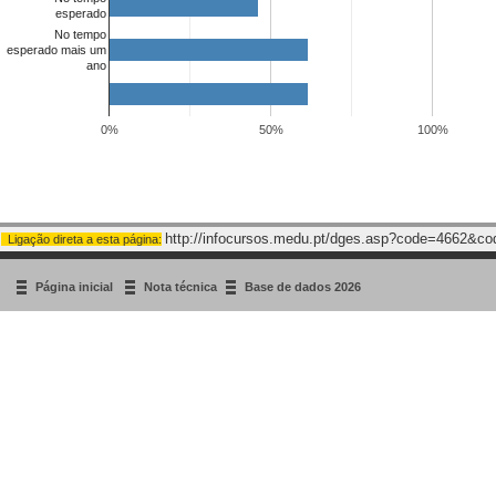
esperado
No tempo
esperado mais um
ano
0%
50%
100%
http://infocursos.medu.pt/dges.asp?code=4662&c
Ligação direta a esta página:
Página inicial
Nota técnica
Base de dados 2026