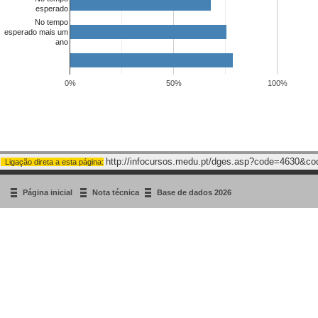
esperado
No tempo
esperado mais um
ano
0%
50%
100%
http://infocursos.medu.pt/dges.asp?code=4630&c
Ligação direta a esta página:
Página inicial
Nota técnica
Base de dados 2026