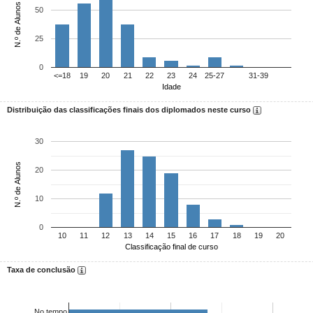
N.º de Alunos
50
25
0
<=18
19
20
21
22
23
24
25-27
31-39
Idade
Distribuição das classificações finais dos diplomados neste curso
30
N.º de Alunos
20
10
0
10
11
12
13
14
15
16
17
18
19
20
Classificação final de curso
Taxa de conclusão
No tempo