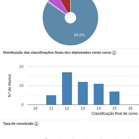
84.6%
Distribuição das classificações finais dos diplomados neste curso
20
N.º de Alunos
10
0
10
11
12
13
14
15
16
Classificação final de curso
Taxa de conclusão