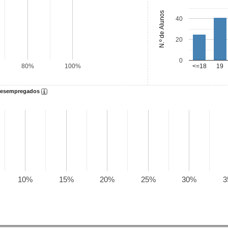
N.º de Alunos
40
20
0
<=18
19
80%
100%
 desempregados
10%
15%
20%
25%
30%
3