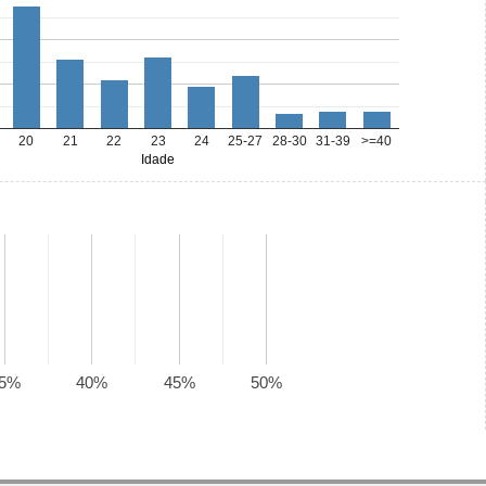
20
21
22
23
24
25-27
28-30
31-39
>=40
Idade
5%
40%
45%
50%