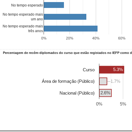
No tempo esperado
No tempo esperado mais
um ano
No tempo esperado mais
três anos
0%
20%
40%
60%
Percentagem de recém-diplomados do curso que estão registados no IEFP como
5.3%
Curso
Área de formação (Público)
1.7%
1.7%
2.6%
Nacional (Público)
0%
5%