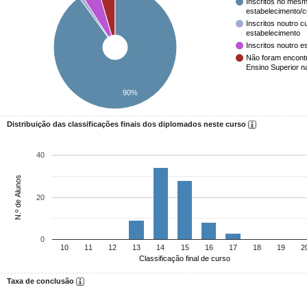
Inscritos no mesm
estabelecimento/
Inscritos noutro 
estabelecimento
Inscritos noutro e
Não foram encont
Ensino Superior n
90%
Distribuição das classificações finais dos diplomados neste curso
40
N.º de Alunos
20
0
10
11
12
13
14
15
16
17
18
19
2
Classificação final de curso
Taxa de conclusão