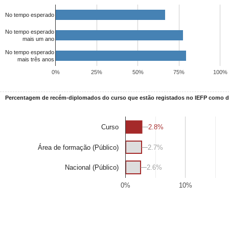
No tempo esperado
No tempo esperado
mais um ano
No tempo esperado
mais três anos
0%
25%
50%
75%
100%
Percentagem de recém-diplomados do curso que estão registados no IEFP como
2.8%
2.8%
Curso
Área de formação (Público)
2.7%
2.7%
2.6%
2.6%
Nacional (Público)
0%
10%