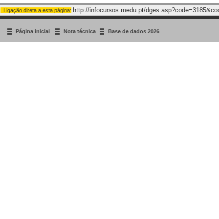
http://infocursos.medu.pt/dges.asp?code=3185&c
Ligação direta a esta página:
Página inicial
Nota técnica
Base de dados 2026