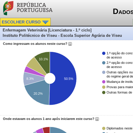
Dados
ESCOLHER CURSO
Enfermagem Veterinária [Licenciatura - 1.º ciclo]
Instituto Politécnico de Viseu - Escola Superior Agrária de Viseu
Como ingressam os alunos neste curso?
1.ª opção do conc
de acesso
10.1%
2.ª opção do conc
de acesso
Outras opções ou
do regime geral d
50.5%
8.3%
Mudança de instit
Provas para maio
Outras formas de
20.2%
Onde estavam os alunos 1 ano após iniciarem este curso?
Diplomados neste