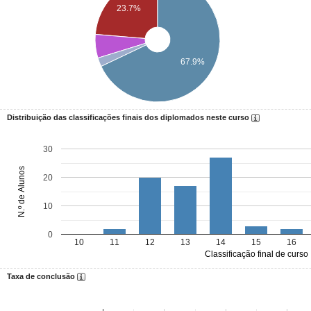
23.7%
67.9%
Distribuição das classificações finais dos diplomados neste curso
30
N.º de Alunos
20
10
0
10
11
12
13
14
15
16
Classificação final de curso
Taxa de conclusão