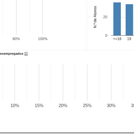
N.º de Alunos
20
0
<=18
19
80%
100%
 desempregados
10%
15%
20%
25%
30%
3