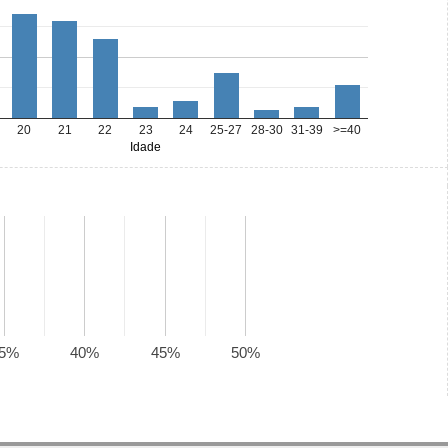
20
21
22
23
24
25-27
28-30
31-39
>=40
Idade
5%
40%
45%
50%