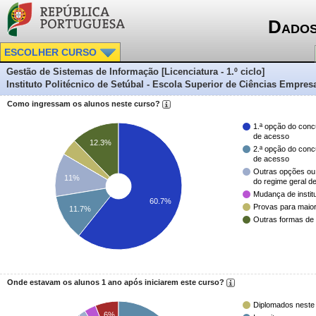
Dados
ESCOLHER CURSO
Gestão de Sistemas de Informação [Licenciatura - 1.º ciclo]
Instituto Politécnico de Setúbal - Escola Superior de Ciências Empresa
Como ingressam os alunos neste curso?
1.ª opção do conc
de acesso
12.3%
2.ª opção do conc
de acesso
Outras opções ou
11%
do regime geral d
Mudança de instit
60.7%
Provas para maio
11.7%
Outras formas de
Onde estavam os alunos 1 ano após iniciarem este curso?
Diplomados neste
6%