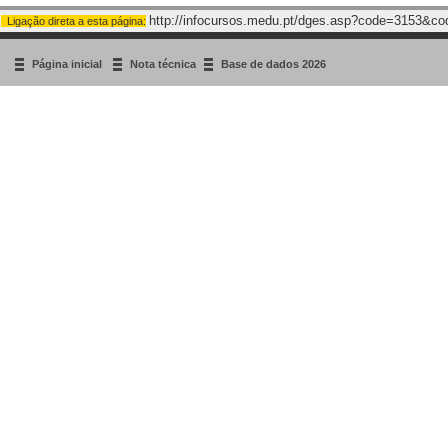
http://infocursos.medu.pt/dges.asp?code=3153&c
Ligação direta a esta página:
Página inicial
Nota técnica
Base de dados 2026