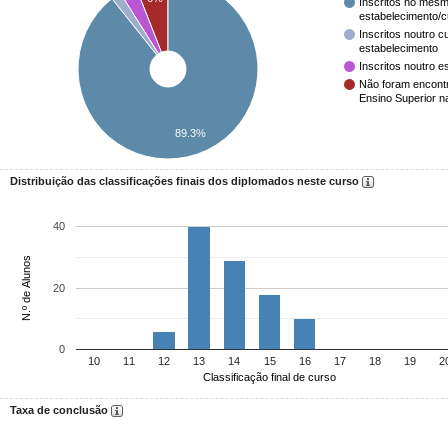
Inscritos no mesm
estabelecimento/
Inscritos noutro 
estabelecimento
Inscritos noutro e
Não foram encont
Ensino Superior n
89.3%
Distribuição das classificações finais dos diplomados neste curso
40
N.º de Alunos
20
0
10
11
12
13
14
15
16
17
18
19
2
Classificação final de curso
Taxa de conclusão