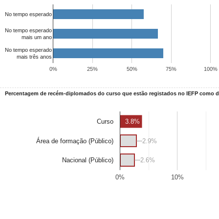
No tempo esperado
No tempo esperado
mais um ano
No tempo esperado
mais três anos
0%
25%
50%
75%
100%
Percentagem de recém-diplomados do curso que estão registados no IEFP como
3.8%
Curso
Área de formação (Público)
2.9%
2.9%
2.6%
2.6%
Nacional (Público)
0%
10%