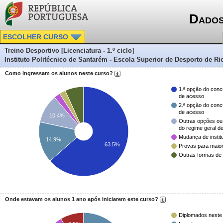
Dados
ESCOLHER CURSO
Treino Desportivo [Licenciatura - 1.º ciclo]
Instituto Politécnico de Santarém - Escola Superior de Desporto de Ri
Como ingressam os alunos neste curso?
1.ª opção do conc
de acesso
2.ª opção do conc
de acesso
10.4%
Outras opções ou
do regime geral d
Mudança de instit
14.9%
63.5%
Provas para maio
Outras formas de
Onde estavam os alunos 1 ano após iniciarem este curso?
Diplomados neste