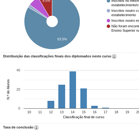
8.5%
Inscritos no mesm
estabelecimento/
Inscritos noutro 
estabelecimento
Inscritos noutro e
Não foram encont
Ensino Superior n
83.5%
Distribuição das classificações finais dos diplomados neste curso
40
N.º de Alunos
20
0
10
11
12
13
14
15
16
17
18
19
2
Classificação final de curso
Taxa de conclusão