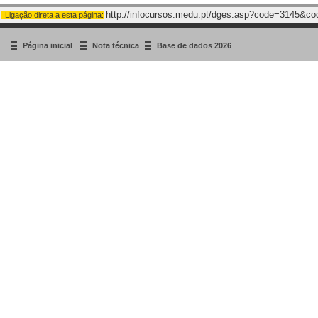
http://infocursos.medu.pt/dges.asp?code=3145&c
Ligação direta a esta página:
Página inicial
Nota técnica
Base de dados 2026