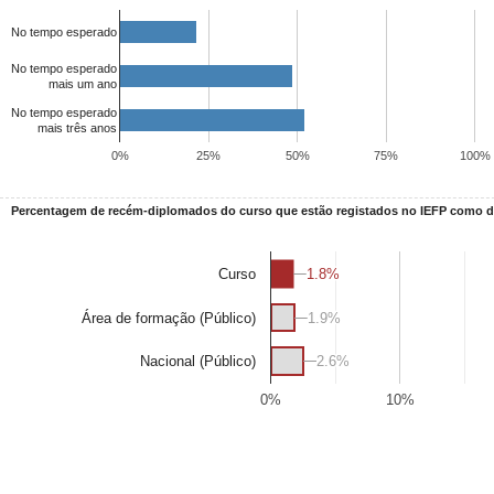
No tempo esperado
No tempo esperado
mais um ano
No tempo esperado
mais três anos
0%
25%
50%
75%
100%
Percentagem de recém-diplomados do curso que estão registados no IEFP como
1.8%
1.8%
Curso
Área de formação (Público)
1.9%
1.9%
2.6%
2.6%
Nacional (Público)
0%
10%