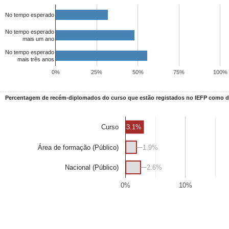
No tempo esperado
No tempo esperado
mais um ano
No tempo esperado
mais três anos
0%
25%
50%
75%
100%
Percentagem de recém-diplomados do curso que estão registados no IEFP como
3.1%
Curso
Área de formação (Público)
1.9%
1.9%
2.6%
2.6%
Nacional (Público)
0%
10%