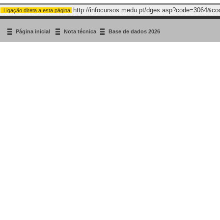
http://infocursos.medu.pt/dges.asp?code=3064&c
Ligação direta a esta página:
Página inicial
Nota técnica
Base de dados 2026