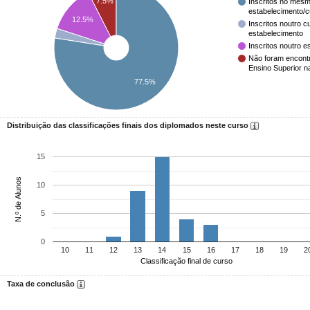
7.5%
Inscritos no mesm
estabelecimento/
12.5%
Inscritos noutro 
estabelecimento
Inscritos noutro e
Não foram encont
Ensino Superior n
77.5%
Distribuição das classificações finais dos diplomados neste curso
15
N.º de Alunos
10
5
0
10
11
12
13
14
15
16
17
18
19
2
Classificação final de curso
Taxa de conclusão