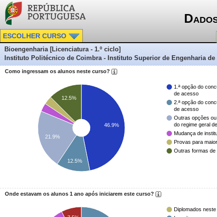
Dados
ESCOLHER CURSO
Bioengenharia [Licenciatura - 1.º ciclo]
Instituto Politécnico de Coimbra - Instituto Superior de Engenharia d
Como ingressam os alunos neste curso?
1.ª opção do conc
de acesso
12.5%
2.ª opção do conc
de acesso
Outras opções ou
do regime geral d
46.9%
Mudança de instit
21.9%
Provas para maio
Outras formas de
12.5%
Onde estavam os alunos 1 ano após iniciarem este curso?
Diplomados neste