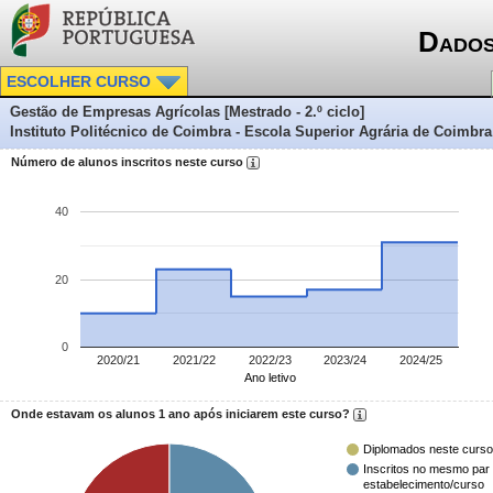
Dados
ESCOLHER CURSO
Gestão de Empresas Agrícolas [Mestrado - 2.º ciclo]
Instituto Politécnico de Coimbra - Escola Superior Agrária de Coimbra
Número de alunos inscritos neste curso
40
20
0
2020/21
2021/22
2022/23
2023/24
2024/25
Ano letivo
Onde estavam os alunos 1 ano após iniciarem este curso?
Diplomados neste curso
Inscritos no mesmo par
estabelecimento/curso