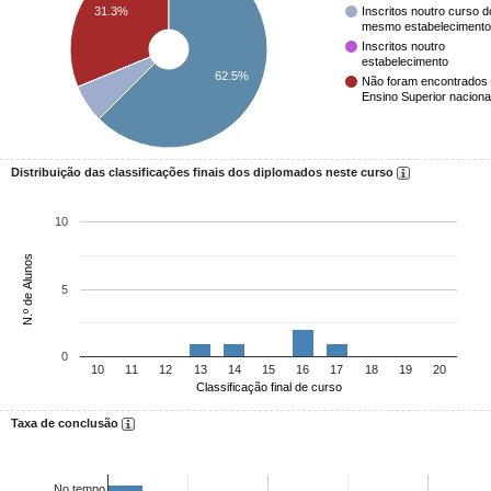
31.3%
Inscritos noutro curso d
mesmo estabelecimento
Inscritos noutro
estabelecimento
62.5%
Não foram encontrados
Ensino Superior naciona
Distribuição das classificações finais dos diplomados neste curso
10
N.º de Alunos
5
0
10
11
12
13
14
15
16
17
18
19
20
Classificação final de curso
Taxa de conclusão
No tempo