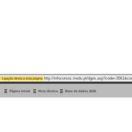
http://infocursos.medu.pt/dges.asp?code=3061&c
Ligação direta a esta página:
Página inicial
Nota técnica
Base de dados 2026