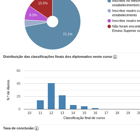
Inscritos no mesm
15.5%
estabelecimento/
Inscritos noutro 
8.5%
estabelecimento
Inscritos noutro e
Não foram encont
Ensino Superior n
72.1%
Distribuição das classificações finais dos diplomados neste curso
60
N.º de Alunos
40
20
0
10
11
12
13
14
15
16
17
18
19
2
Classificação final de curso
Taxa de conclusão