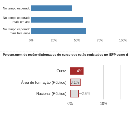
No tempo esperado
No tempo esperado
mais um ano
No tempo esperado
mais três anos
0%
25%
50%
75%
100%
Percentagem de recém-diplomados do curso que estão registados no IEFP como
4%
Curso
Área de formação (Público)
3.1%
2.6%
2.6%
Nacional (Público)
0%
10%