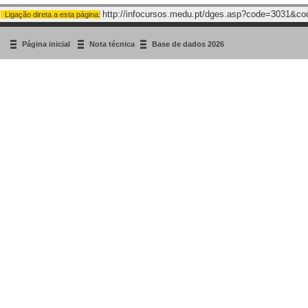
http://infocursos.medu.pt/dges.asp?code=3031&c
Ligação direta a esta página:
Página inicial
Nota técnica
Base de dados 2026