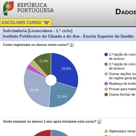
Dados
ESCOLHER CURSO
Solicitadoria [Licenciatura - 1.º ciclo]
Instituto Politécnico do Cávado e do Ave - Escola Superior de Gestão
Como ingressam os alunos neste curso?
1.ª opção do conc
de acesso
11.6%
2.ª opção do conc
de acesso
29.8%
Outras opções ou
do regime geral d
Mudança de instit
Provas para maio
30.6%
Outras formas de
21.5%
Onde estavam os alunos 1 ano após iniciarem este curso?
Diplomados neste