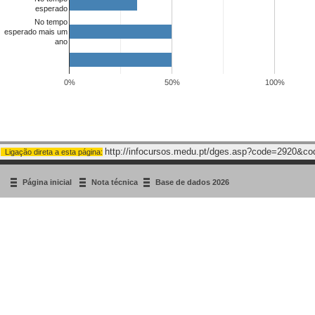
esperado
No tempo
esperado mais um
ano
0%
50%
100%
http://infocursos.medu.pt/dges.asp?code=2920&c
Ligação direta a esta página:
Página inicial
Nota técnica
Base de dados 2026