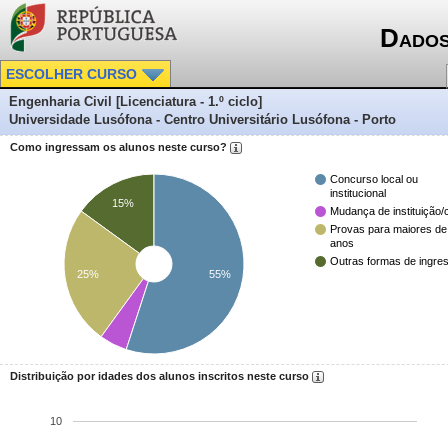
Dados
ESCOLHER CURSO
Engenharia Civil [Licenciatura - 1.º ciclo]
Universidade Lusófona - Centro Universitário Lusófona - Porto
Como ingressam os alunos neste curso?
Concurso local ou
institucional
15%
Mudança de instituição/
Provas para maiores de
anos
Outras formas de ingre
25%
55%
Distribuição por idades dos alunos inscritos neste curso
10