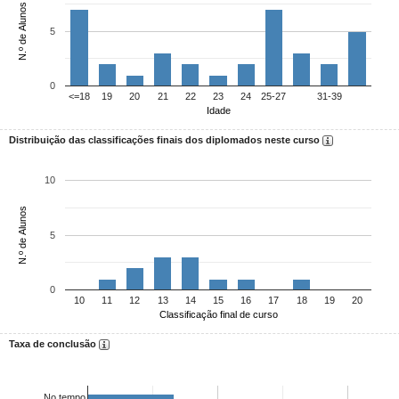
N.º de Alunos
5
0
<=18
19
20
21
22
23
24
25-27
31-39
Idade
Distribuição das classificações finais dos diplomados neste curso
10
N.º de Alunos
5
0
10
11
12
13
14
15
16
17
18
19
20
Classificação final de curso
Taxa de conclusão
No tempo