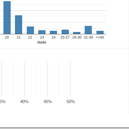
20
21
22
23
24
25-27
28-30
31-39
>=40
Idade
5%
40%
45%
50%