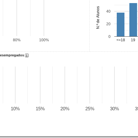
N.º de Alunos
40
20
0
<=18
19
80%
100%
 desempregados
10%
15%
20%
25%
30%
3