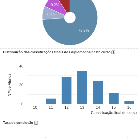
9.2%
7.8%
73.9%
Distribuição das classificações finais dos diplomados neste curso
40
N.º de Alunos
20
0
10
11
12
13
14
15
16
Classificação final de curso
Taxa de conclusão