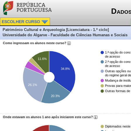
Dados
ESCOLHER CURSO
Património Cultural e Arqueologia [Licenciatura - 1.º ciclo]
Universidade do Algarve - Faculdade de Ciências Humanas e Sociais
Como ingressam os alunos neste curso?
1.ª opção do conc
de acesso
11.6%
2.ª opção do conc
de acesso
34.8%
Outras opções ou
do regime geral d
Mudança de instit
26.1%
Provas para maio
Outras formas de
20.3%
Onde estavam os alunos 1 ano após iniciarem este curso?
Diplomados neste