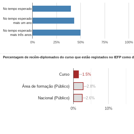
No tempo esperado
No tempo esperado
mais um ano
No tempo esperado
mais três anos
0%
25%
50%
75%
100%
Percentagem de recém-diplomados do curso que estão registados no IEFP como
1.5%
1.5%
Curso
Área de formação (Público)
2.8%
2.8%
2.6%
2.6%
Nacional (Público)
0%
10%