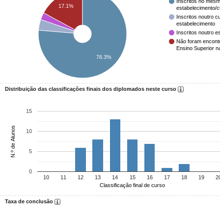
Inscritos no mesm
17.1%
estabelecimento/
Inscritos noutro 
estabelecimento
Inscritos noutro e
Não foram encont
Ensino Superior n
76.3%
Distribuição das classificações finais dos diplomados neste curso
15
N.º de Alunos
10
5
0
10
11
12
13
14
15
16
17
18
19
2
Classificação final de curso
Taxa de conclusão