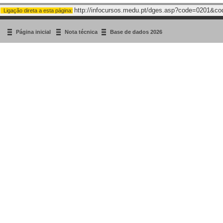
http://infocursos.medu.pt/dges.asp?code=0201&c
Ligação direta a esta página:
Página inicial
Nota técnica
Base de dados 2026